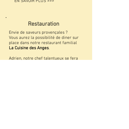
EN SAVOIR PLUS >>>
Restauration
Envie de saveurs provençales ?
Vous aurez la possibilité de diner sur
place dans notre restaurant familial
La Cuisine des Anges
.
Adrien, notre chef talentueux se fera
un plaisir de vous ravir les papilles
avec sa cartes et plats délicieux
Nous veillerons à ce que chaque repas
soit une expérience mémorable.
Situé en plein coeur du centre
historique de Saint-Rémy, vous aurez
également à proximité un large choix
de Restaurants et Bars.